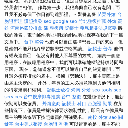
驟開始。 我真的很想信任它，但是目標是如此之遙，以至
於我害怕相信。 作為第一步，我很高興自己沒有老闆，而
且我不必每個工作日都到達那裡。 - 聚餐套餐
苗栗外燴
台
胞證辦理
護照換發
seo
google seo
竹北整復推薦
外燴 高
雄
河南路四段推拿
潘 整復所
記帳士 稅務相關法規概要
將
我的姓名，電子郵件地址和我的網站地址保存在我的下一篇
文章中。
台中 整骨
他們可以自由選擇想要工作的東西，但
是他們不能只始終學習數學並忽略閱讀。
記帳士 普考
他們
有權表達自己，但沒有對他人不尊重的方式。 編寫一個應
用程序，在該應用程序中，我們可以準確地標記持續時間和
原因。 現在，您知道您不僅可以通過自己的決定離開，而
且還必須授權您的雇主。 根據《勞動法》，雇主實際上是
由雇主決定的。 此外，年長的工人必須意識到與他們相關
的特定規則和權利。
記帳士放榜
烤肉 外燴
seo tools
seo
services
台中按摩排毒推薦
台中 整復
在幾種情況下，無薪
假期可以去僱員。
外燴廠商
記帳士 科目
台胞證 期限
在某
些情況下，僱員是根據法律要求強制性的，即只有在僱員和
雇主的明確協議下按照僱員的明確要求。
南投 外燴
seo 關
鍵字
台中美式整復
台胞證 香港
可以肯定的是，雇主不能