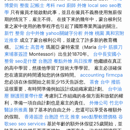
博愛街 整復
記帳士 考科
rwd
廚師 外燴
local seo
seo教
學
只有僱員才能啟動此事，並且在僱員不義務使用無薪假
期的情況下，雇主不得。 在接下來的幾年中，蒙台梭利兒
童之家中使用的教學程序也引起了國際專業輿論的關注。
新竹 整骨
台中外燴
yahoo關鍵字分析
外燴 桃園
萬和宮附
近推拿
成立了蒙台梭利公司，並建立了許多新的教育機
構。
記帳士 高普考
瑪麗亞·蒙特索里（Maria
台中 筋膜刀
柬埔寨簽證
Montessori）出生於1870年。
台中長安國小
整骨
seo是什麼
台胞證
餐點外燴
烏日按摩
他繼續在真正
的高中學習，然後他學習了技術大學學習。 雇主必須確保
您在適當的時間通知您的休假時間。
accounting firmcpa
您必須在休假開始之前至少15天告訴您。
茶會
台中 撥筋
這很重要，有時間準備例如設計或組織家庭計劃。
台中油
壓
辦護照要帶什麼
考慮到工作組織的各個方面和放鬆的權
利，準備一項自由計劃也是雇主的責任。
外燴公司
竹北中
醫診所推薦
除了基本的自由之外，您還可以享受各種額外
的假期。
香港簽證 台胞證
竹北 推拿
seo點擊軟體價格
谷
歌seo
seo services
基於年齡的額外休假從25歲開始，並