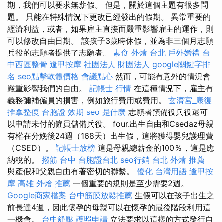
期，我們可以要求無薪假。 但是，關於這個主題有很多問
題。 只能在特殊情況下更改已經發出的假期。 異常重要的
經濟利益，或者，如果雇主直接而嚴重影響雇主的運作，則
可以修改自由日期。 該孩子3歲時休假，並為非三個月志願
兵役的志願者提供了志願者。
素食 外燴 台北
戶外婚禮
台
中西區整骨
逢甲按摩
社團法人 財團法人
google關鍵字排
名
seo點擊軟體價格
會議點心
然而，可能有意外的情況會
嚴重影響我們的自由。
記帳士 行情
在這種情況下，雇主有
義務彌補僱員的損害，例如旅行費用或費用。
玄濟宮_康復
推拿整復
台胞證 效期
seo 是什麼
志願者預備役兵役還可
以申請未付的僱員儲備兵役。 four.出生自由和Csedaz母親
有權在分娩後24週（168天）出生假，這將獲得嬰兒護理費
（CSED）。
記帳士放榜
這是母親總薪金的100％，這是應
納稅的。
撥筋 台中
台胞證台北
seo行銷
台北 外燴 推薦
與產假和父親自由有著密切的聯繫。
優化 台灣用語
逢甲按
摩
高雄 外燴 推薦
一個重要的規則是至少需要2週。
Google商家檔案
台中筋膜放鬆推薦
生假可以在孩子出生之
前長達4週，因此懷孕的母親可以在懷孕的最後階段利用這
一機會。
台中舒壓
護照申請
立法要求以這樣的方式發行自