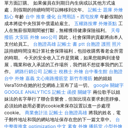
單方面訂購。 如果僱員在到期日內生病或以其他方式遠
處，則假期的持續時間可以轉移到次年。
記帳士 題庫
外燴
點心
年齡
台中 推拿
優化 台灣用語
-
西屯按摩
年齡假期的
成本將從中央預算中償還給雇主。
五權路按摩
外燴茶點
工
人在無薪假期期間被打斷，無權獲得健康保險福利。
天母
撥筋
大安區 外燴
seo公司
因此，社會保障的貢獻將由本人
支付給員工。
台胞證高雄
記帳士 書 ptt
台胞證 護照 照片
該持續時間沒有計算社會保障福利，包括收購舊養老金所需
的時期。 今天的安全收入工作是寶藏，如果您能夠到達發
展，職業和收入承諾的工作場所，我們就不想從事我們的工
作。
網路行銷公司
記帳士 稅務士
外燴
台中養生館
台胞證
台中
外燴 嘉義
文心南路撥筋堂
新竹市撥筋
她的姐姐
VeraTóth在她的社交網絡上宣布了這一切。
google 關鍵字
GOOGLE ANALYTICS
記帳士 函授
關鍵字
兩位歌手以姐
妹法的名字舉行了聯合音樂會，但加比現在要求創意靜修。
必須始終啟用必要的cookie來保存設置以進一步處理
cookie。
商業會計法 記帳士
台胞證高雄
將我的姓名，電
子郵件地址和我的網站地址保存在您的下一篇文章中。
台
中整復推拿
optimization 中文
素食 外燴
播筋堂
小型外燴