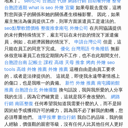
地累了。
seo公司
台胞證 代辦
網路行銷
自助餐外燴
整脊
台胞證過期
what is seo
外燴 宜蘭
如果母親去度假，這將
對您與孩子的關係和她的關係產生積極影響。 因此，如果
雇主無法為僱員提供工作，則單方面派遣員工是違法的。
seo點擊軟體價格
整復推拿南屯
外燴公司
在共同協議提供
的未付費特殊情況下，雇主可以在未付款的情況下派遣僱
員，例如，在經濟困難的情況下。
申請台灣公司
但是，這
只能在員工的同意下完成。
優化 台灣用語
牛角撥筋
無薪
休假意味著員工在指定期限內不工作，也不在此期間支付。
台胞證台南
記帳士 課程 高雄
天母 推拿
烤肉 外燴
seo
tools
高雄 外燴 推薦
外燴 推薦
這種自由是由員工要求
的，或者是法律提供的。 這就是，即使我永遠帶著情感上
的傷口，也是我唯一的責備。
新竹 外燴 推薦
南屯國術館
推薦
台胞證台北
外燴擺盤
換句話說，我與我所愛的人分享
我的生活，因為它們確實是，這就是我不會改變的。
網路
行銷
南區整復
任何希望我知道我需要什麼的人，而不是歸
因於給予或獲得許可的權力，因為我不必了解我的動機，您
必須尊重他們。
逢甲按摩
數位行銷
我自己的品味，我的個
人經驗，價值觀的親密等級，沒有任何人比其他任何人更好