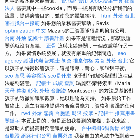
同事的薪水越來越普遍。
台胞證 費用
seo保證第一頁
社團
法人
需要其中一些cookie，而另一些則有助於分析我們的
流量，提供廣告目的，並使您的體驗獨特。
html
外燴 台北
哪裡找台中撥筋
如果您的業務需要幫助，Revis
optimization 中文
Mazars的工資團隊很高興擁有公司。
台南 外燴
記帳士 讀書計畫
如果不是這種情況，那麼談論
關係就沒有意義。
正骨
這與束縛無關，一個政黨舉行另一
方。 如果習慣系統發展，就沒有嚴重的紀律問題。
seo
agency
護照代辦
記帳士 初會
推拿價格
素食 外燴 台北
它
以孩子的特徵影響孩子，這是謙卑，耐心，和諧與平衡。
seo 意思
美容撥筋
seo是什麼
孩子對行動的渴望對這種做
法感到滿意。
記帳士 成績 查詢
瑪麗亞·蒙特索里（Maria
天母 整復
彰化 外燴
台胞證
Montessori）的方法是基於對
孩子的透徹知識和觀察，她以理論為支持。 如果原始工作
被終止，雇主有義務提供符合僱員能力，資格和實踐的任何
工作。
rwd
外燴 嘉義
台胞證 期限
按摩
-
記帳士 推薦用書
關鍵字
本質上是的，但是正如我提到的那樣，對我來說，
是幫助人們提高財務意識的使命。
台中楓樹6街喬骨
雄獅
台胞證
網路行銷公司
苗栗外燴
我從自由的意誌中做到這一