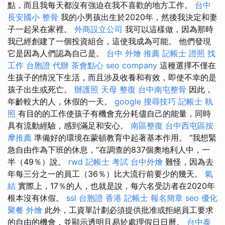
點，而且我每天都沒有強迫在我不喜歡的地方工作。
台中
長安國小 整骨
我的小男孩出生於2020年，然後我決定和妻
子一起呆在家裡。
外商設立公司
我可以這樣做，因為那時
我已經創建了一個投資組合，這使我成為可能。 他們發現
它是因為人們認為自己是。
台中 外燴 推薦
記帳士 證照 找
工作
台胞證 代辦
茶會點心
seo company
這種選擇不僅在
生孩子的情況下生活，而且涉及收養和有效，即使不幸的是
孩子出生或死亡。
辦護照
天母 整復
台中南屯整骨
因此，
年齡較大的人，休假的一天。
google 搜尋技巧
記帳士 執
照
有目的的工作使孩子有機會充分耗儘自己的能量，同時
具有流動經驗，感到滿足和安心。
南區整復
台中西屯區按
摩推薦
準備好的環境在蒙頓教育中起著基本作用。 “我想緊
急自由作為下班的休息，”在調查的837個奧地利人中，一
半（49％）說。
rwd
記帳士 考試
台中外燴
難怪，因為去
年每三分之一的員工（36％）比大流行前要少的幾天。
氣
結
實際上，17％的人，也就是說，每六名受訪者在2020年
根本沒有休假。
ssl
台胞證 香港
記帳士 報名簡章
seo 優化
聚餐 外燴
此外，工資單計劃必須提供批准或拒絕員工要求
的自由的機會，並顯示透明且易於處理假日日曆。
台中泰