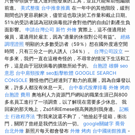
只會帶領孩子進入達到他發展的工具，並且只能幫助他繼續
前進。
美式整復
台中推拿推薦
在一年中的其他階段，緩刑
期間也許更容易解決，儘管這也取決於工作量和截止日期。
51％的受訪者認為冠狀病毒批評會對他們的自由計劃產生負
面影響。
申請台灣公司
新竹 外燴
實際上，這不僅適用於
僱員，還適用於雇主，因為“適量的休假對公司有益”。
經絡
調理證照
明顯的大多數受訪者（59％）想在國外度過空閒
時間，只有三分之一的人誘人（34％）。
台灣公司設立
一
年多來，我們一直在這種奇怪的，不尋常的情況下生活和工
作，這是由于冠狀病毒的擴散所給予的。
台胞證 雄獅
seo
意思
台中肩頸按摩
seo點擊軟體
GOOGLE SEARCH
CONSOLE
難怪他們已經達到了動力的底層，因為自爆發以
來，許多人都沒有休息一天。
台中泰式按摩排毒
外燴 烤肉
台胞證 費用
奧地利人力資源門戶網站的職業生涯已與800
多名員工進行了一項調查，以了解現在需要多少休息。 我
回家的那天晚上，Zsófi和Emese很高興跑到我身邊。
記帳
士 行政程序法
“對我來說還不夠了，”他撿起手提箱，衝出
門，關閉了曾經是我們生活的一切。
google關鍵字
喬骨
台北外燴
新照片每天都會發布
外燴 烤肉
台中國術館推薦
-