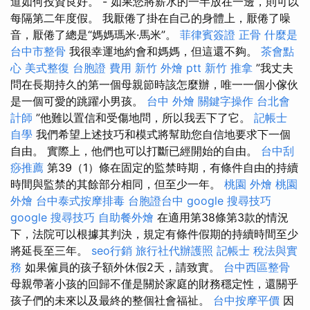
道如何投資良好。 - 如果您將薪水的一半放在一邊，則可以
每隔第二年度假。 我厭倦了掛在自己的身體上，厭倦了噪
音，厭倦了總是“媽媽瑪米·馬米”。
菲律賓簽證
正骨
什麼是
台中市整骨
我很幸運地約會和媽媽，但這還不夠。
茶會點
心
美式整復
台胞證 費用
新竹 外燴 ptt
新竹 推拿
”我丈夫
問在長期持久的第一個母親節時該怎麼辦，唯一一個小傢伙
是一個可愛的跳躍小男孩。
台中 外燴
關鍵字操作
台北會
計師
”他難以置信和受傷地問，所以我丟下了它。
記帳士
自學
我們希望上述技巧和模式將幫助您自信地要求下一個
自由。 實際上，他們也可以打斷已經開始的自由。
台中刮
痧推薦
第39（1）條在固定的監禁時期，有條件自由的持續
時間與監禁的其餘部分相同，但至少一年。
桃園 外燴
桃園
外燴
台中泰式按摩排毒
台胞證台中
google 搜尋技巧
google 搜尋技巧
自助餐外燴
在適用第38條第3款的情況
下，法院可以根據其判決，規定有條件假期的持續時間至少
將延長至三年。
seo行銷
旅行社代辦護照
記帳士 稅法與實
務
如果僱員的孩子額外休假2天，請致實。
台中西區整骨
母親帶著小孩的回歸不僅是關於家庭的財務穩定性，還關乎
孩子們的未來以及最終的整個社會福祉。
台中按摩平價
因