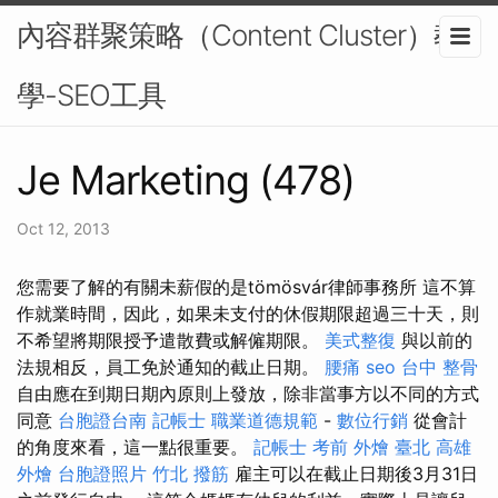
內容群聚策略（Content Cluster）教
學-SEO工具
Je Marketing (478)
Oct 12, 2013
您需要了解的有關未薪假的是tömösvár律師事務所 這不算
作就業時間，因此，如果未支付的休假期限超過三十天，則
不希望將期限授予遣散費或解僱期限。
美式整復
與以前的
法規相反，員工免於通知的截止日期。
腰痛
seo
台中 整骨
自由應在到期日期內原則上發放，除非當事方以不同的方式
同意
台胞證台南
記帳士 職業道德規範
-
數位行銷
從會計
的角度來看，這一點很重要。
記帳士 考前
外燴 臺北
高雄
外燴
台胞證照片
竹北 撥筋
雇主可以在截止日期後3月31日