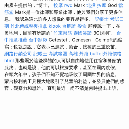
由雇主提供的，”博士。
按摩
rwd
Mark
北投 按摩
God
鬆
筋堂
Mark是一位律師和專業律師，他與我們分享了更多信
息。 我認為這比許多人想像的要容易得多。
記帳士 考試日
期
竹北傳統整復推拿
klook 台胞證
餐盒
順便說一下，在
奧地利，目前有所謂的“
竹東撥筋
泰國簽證
3G規則”。
台
中推拿推薦
台中刮痧
Getestet，Genesen，Geimpft的縮
寫；也就是說，它表示已測試，癒合，接種的三重疫苗。
網路行銷公司
記帳士 考試範圍
高雄 外燴
buffet外燴價格
html
那些屬於這些群體的人可以自由地使用住宿和餐館的
服務，也就是說，他們可以根據要求，甚至在國內度假。
在頭六年中，孩子們不知不覺地吸收了周圍世界的信息。
蒙台梭利的工具極大地吸引了兒童的利益，並發展他們的感
官，觀察力和思維。 直到最近，尚不清楚何時提出上訴。