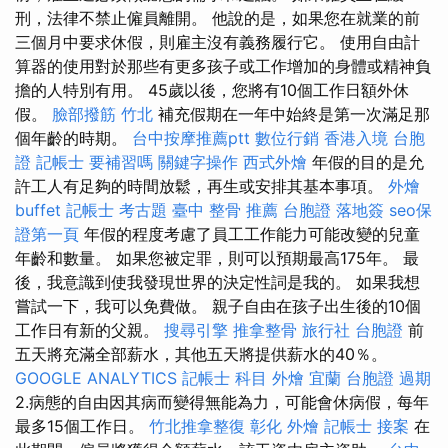
刑，法律不禁止僱員離開。 他說的是，如果您在就業的前
三個月中要求休假，則雇主沒有義務履行它。 使用自由計
算器的使用對於那些有更多孩子或工作增加的身體或精神負
擔的人特別有用。 45歲以後，您將有10個工作日額外休
假。
臉部撥筋 竹北
補充假期在一年中始終是第一次滿足那
個年齡的時期。
台中按摩推薦ptt
數位行銷
香港入境 台胞
證
記帳士 要補習嗎
關鍵字操作
西式外燴
年假的目的是允
許工人有足夠的時間放鬆，再生或安排其基本事項。
外燴
buffet
記帳士 考古題
臺中 整骨 推薦
台胞證 落地簽
seo保
證第一頁
年假的程度考慮了員工工作能力可能改變的兒童
年齡和數量。 如果您被定罪，則可以預期最高175年。 最
後，我意識到使我發現世界的決定性詞是我的。 如果我想
嘗試一下，我可以免費做。 親子自由在孩子出生後的10個
工作日有新的父親。
搜尋引擎
推拿整骨
旅行社 台胞證
前
五天將充滿全部薪水，其他五天將提供薪水的40％。
GOOGLE ANALYTICS
記帳士 科目
外燴 宜蘭
台胞證 過期
2.病態的自由因其病而變得無能為力，可能會休病假，每年
最多15個工作日。
竹北推拿整復
彰化 外燴
記帳士 接案
在