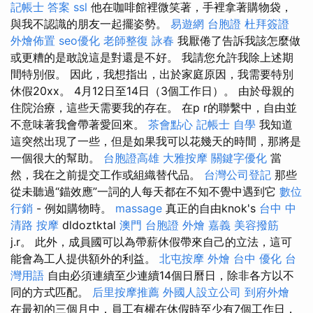
記帳士 答案
ssl
他在咖啡館裡微笑著，手裡拿著購物袋，
與我不認識的朋友一起擺姿勢。
易遊網 台胞證
杜拜簽證
外燴佈置
seo優化
老師整復 詠春
我厭倦了告訴我該怎麼做
或更糟的是敢說這是對還是不好。 我請您允許我除上述期
間特別假。 因此，我想指出，出於家庭原因，我需要特別
休假20xx。 4月12日至14日（3個工作日）。 由於母親的
住院治療，這些天需要我的存在。 在p r的聯繫中，自由並
不意味著我會帶著愛回來。
茶會點心
記帳士 自學
我知道
這突然出現了一些，但是如果我可以花幾天的時間，那將是
一個很大的幫助。
台胞證高雄
大雅按摩
關鍵字優化
當
然，我在之前提交工作或組織替代品。
台灣公司登記
那些
從未聽過“錨效應”一詞的人每天都在不知不覺中遇到它
數位
行銷
- 例如購物時。
massage
真正的自由knok's
台中 中
清路 按摩
dldoztktal
澳門 台胞證
外燴 嘉義
美容撥筋
j.r。 此外，成員國可以為帶薪休假帶來自己的立法，這可
能會為工人提供額外的利益。
北屯按摩
外燴 台中
優化 台
灣用語
自由必須連續至少連續14個日曆日，除非各方以不
同的方式匹配。
后里按摩推薦
外國人設立公司
到府外燴
在最初的三個月中，員工有權在休假時至少有7個工作日，