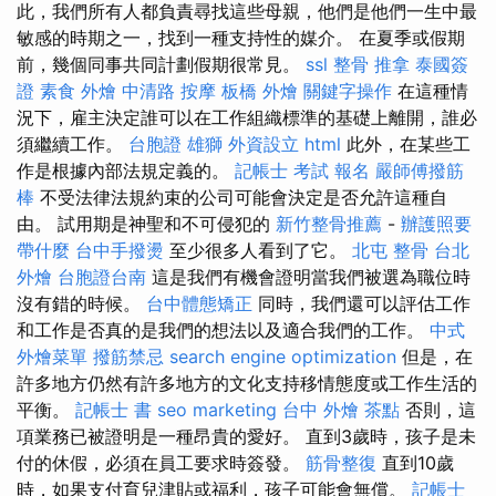
此，我們所有人都負責尋找這些母親，他們是他們一生中最
敏感的時期之一，找到一種支持性的媒介。 在夏季或假期
前，幾個同事共同計劃假期很常見。
ssl
整骨 推拿
泰國簽
證
素食 外燴
中清路 按摩
板橋 外燴
關鍵字操作
在這種情
況下，雇主決定誰可以在工作組織標準的基礎上離開，誰必
須繼續工作。
台胞證 雄獅
外資設立
html
此外，在某些工
作是根據內部法規定義的。
記帳士 考試 報名
嚴師傅撥筋
棒
不受法律法規約束的公司可能會決定是否允許這種自
由。 試用期是神聖和不可侵犯的
新竹整骨推薦
-
辦護照要
帶什麼
台中手撥燙
至少很多人看到了它。
北屯 整骨
台北
外燴
台胞證台南
這是我們有機會證明當我們被選為職位時
沒有錯的時候。
台中體態矯正
同時，我們還可以評估工作
和工作是否真的是我們的想法以及適合我們的工作。
中式
外燴菜單
撥筋禁忌
search engine optimization
但是，在
許多地方仍然有許多地方的文化支持移情態度或工作生活的
平衡。
記帳士 書
seo marketing
台中 外燴 茶點
否則，這
項業務已被證明是一種昂貴的愛好。 直到3歲時，孩子是未
付的休假，必須在員工要求時簽發。
筋骨整復
直到10歲
時，如果支付育兒津貼或福利，孩子可能會無償。
記帳士