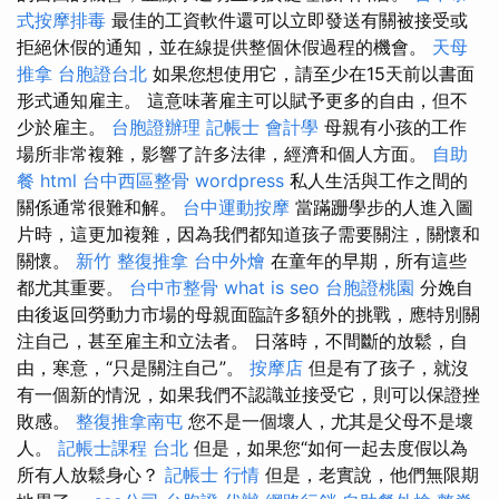
式按摩排毒
最佳的工資軟件還可以立即發送有關被接受或
拒絕休假的通知，並在線提供整個休假過程的機會。
天母
推拿
台胞證台北
如果您想使用它，請至少在15天前以書面
形式通知雇主。 這意味著雇主可以賦予更多的自由，但不
少於雇主。
台胞證辦理
記帳士 會計學
母親有小孩的工作
場所非常複雜，影響了許多法律，經濟和個人方面。
自助
餐
html
台中西區整骨
wordpress
私人生活與工作之間的
關係通常很難和解。
台中運動按摩
當蹣跚學步的人進入圖
片時，這更加複雜，因為我們都知道孩子需要關注，關懷和
關懷。
新竹 整復推拿
台中外燴
在童年的早期，所有這些
都尤其重要。
台中市整骨
what is seo
台胞證桃園
分娩自
由後返回勞動力市場的母親面臨許多額外的挑戰，應特別關
注自己，甚至雇主和立法者。 日落時，不間斷的放鬆，自
由，寒意，“只是關注自己”。
按摩店
但是有了孩子，就沒
有一個新的情況，如果我們不認識並接受它，則可以保證挫
敗感。
整復推拿南屯
您不是一個壞人，尤其是父母不是壞
人。
記帳士課程 台北
但是，如果您“如何一起去度假以為
所有人放鬆身心？
記帳士 行情
但是，老實說，他們無限期