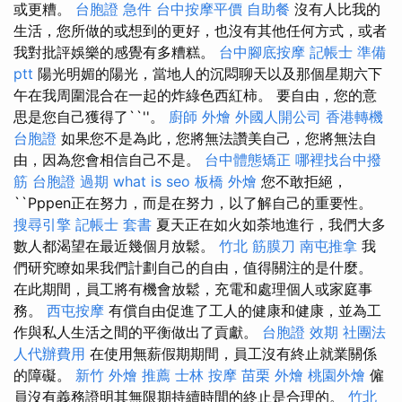
或更糟。
台胞證 急件
台中按摩平價
自助餐
沒有人比我的
生活，您所做的或想到的更好，也沒有其他任何方式，或者
我對批評娛樂的感覺有多糟糕。
台中腳底按摩
記帳士 準備
ptt
陽光明媚的陽光，當地人的沉悶聊天以及那個星期六下
午在我周圍混合在一起的炸綠色西紅柿。 要自由，您的意
思是您自己獲得了``''。
廚師 外燴
外國人開公司
香港轉機
台胞證
如果您不是為此，您將無法讚美自己，您將無法自
由，因為您會相信自己不是。
台中體態矯正
哪裡找台中撥
筋
台胞證 過期
what is seo
板橋 外燴
您不敢拒絕，
``Pppen正在努力，而是在努力，以了解自己的重要性。
搜尋引擎
記帳士 套書
夏天正在如火如荼地進行，我們大多
數人都渴望在最近幾個月放鬆。
竹北 筋膜刀
南屯推拿
我
們研究瞭如果我們計劃自己的自由，值得關注的是什麼。
在此期間，員工將有機會放鬆，充電和處理個人或家庭事
務。
西屯按摩
有償自由促進了工人的健康和健康，並為工
作與私人生活之間的平衡做出了貢獻。
台胞證 效期
社團法
人代辦費用
在使用無薪假期期間，員工沒有終止就業關係
的障礙。
新竹 外燴 推薦
士林 按摩
苗栗 外燴
桃園外燴
僱
員沒有義務證明其無限期持續時間的終止是合理的。
竹北