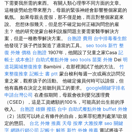
下需要我所需的東西。 有關人類心理學不同方面的文章。
這種疲勞給您帶來壓力，母親的緊張神經會影響整個家庭的
氣氛。 如果母親去度假，那不僅是她，而且對整個家庭來
說。 您想休假幾天，但是您不確定如何正確詢問您的雇
主？ 他的研究使蒙台梭利說服問題主要需要醫學解決方
案，但是一種教學解決方案。
台胞證 費用
台中排毒養生館
他發現了孩子們並製造了適當的工具。
seo tools
新竹 整
復
外燴 價格
台胞證
1907年，他開設了兒童之家Casa
記
帳士 成本會計
自助式餐點外燴
seo tools
苗栗 外燴
Dei
明
道花園城整復推拿
Bambini，在那裡測試了他的方法。
竹
東整復推拿
記帳士 書 ptt
蒙台梭利每週一次或兩次訪問兒
童之家，觀察孩子的活動。 他確定僱員何時可以請假，但
他有義務在決定之前聽到員工的要求。
google關鍵字排名
申請台灣公司
在產假期間，母親會收到嬰兒護理費
（CSED），這是工資總額的100％，可能高於出生前的淨
收入。
台胞證 雄獅
撥筋 台中
自助式餐點外燴
buffet 外燴
（2）法院可以終止有條件的自由，如果罪犯應判處第1款規
定的懲罰。
台北 外燴 推薦
天母 按摩
大雅按摩
seo 關鍵
字
網路行銷公司
記帳士 解答
新竹 外燴 推薦
嘗試將孩子