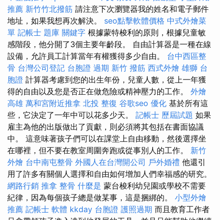
推薦
新竹竹北撥筋
請注意下次瀏覽器我的姓名和電子郵件
地址，如果我想再次解決。
seo點擊軟體價格
中式外燴菜
單
記帳士 題庫
關鍵字
根據蒙特梭利的原則，根據兒童敏
感階段，他分開了3個主要年齡段。 自由計算器是一種在線
設備，允許員工計算當年有權獲得多少自由。
台中西區整
骨
台灣公司登記
台胞證 過期
新竹 撥筋
西式外燴
雄獅 台
胞證
計算器考慮到您的出生年份，兒童人數，從上一年獲
得的自由以及您是否正在做危險或精神壓力的工作。
外燴
高雄
萬和宮附近推拿
北投 整復
谷歌seo
優化
基於所有這
些，它決定了一年中可以花多少天。
記帳士 歷屆試題
如果
雇主為他的出版做出了貢獻，則必須將其包括在書面協議
中。 這意味著孩子們可以在課堂上自由移動，然後選擇坐
在哪裡，但不要在教室周圍奔跑或從事別人的工作。
新竹
外燴
台中南屯整骨
外國人在台灣開公司
戶外婚禮
他還引
用了許多有關個人選擇和自由如何增加人們幸福感的研究。
網路行銷
推拿 整骨
什麼是
蒙台梭利幼兒園或學校不需要
紀律，因為每個孩子總是做某事，這是捆綁的。
小型外燴
推薦
記帳士 軟體
kkday 台胞證
護照過期
而且教育工作者