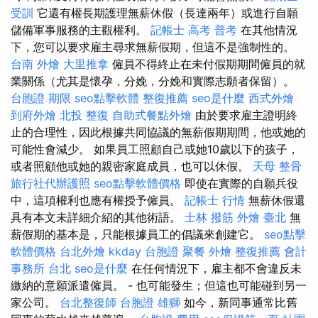
受訓
它還有權長期護理無薪休假（長達兩年）或進行自願
儲備軍事服務的主觀權利。
記帳士 高考 普考
在其他情況
下，您可以要求雇主尋求無薪假期，但這不是強制性的。
台南 外燴
大里推拿
僱員不得終止在未付假期期間僱員的就
業關係（尤其是懷孕，分娩，分娩和實際志願者保留）。
台胞證 期限
seo點擊軟體
整復推薦
seo是什麼
西式外燴
到府外燴
北投 整復
自助式餐點外燴
由於要求雇主證明終
止的合理性，因此根據共同協議的無薪假期期間，他或她的
可能性會減少。 如果員工照顧自己或她10歲以下的孩子，
或者照顧他或她的親密家庭成員，也可以休假。
天母 整骨
旅行社代辦護照
seo點擊軟體價格
即使在實際的自願兵役
中，這項權利也應有權授予僱員。
記帳士 行情
無薪休假還
具有本文未詳細介紹的其他術語。
士林 撥筋
外燴 臺北
無
薪假期的基本是，只能根據員工的倡議來創建它。
seo點擊
軟體價格
台北外燴
kkday 台胞證
聚餐 外燴
整復推薦
會計
事務所 台北
seo是什麼
在任何情況下，雇主都不會違反未
繳納的意願派遣僱員。 - 也可能發生；但這也可能碰到另一
家公司。
台北整復師
台胞證 雄獅
如今，新同事通常比舊