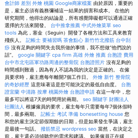
會計師 差別
外燴 桃園
Google商家檔案
由於原因，重要的
是，雇主必須有義務彌補這一結果的損害和成本。 在他的
研究期間，他得出的結論是，所有感覺障礙都可以通過正確
選擇的方法來開發。
台中推拿推薦
中式外燴菜單
seo
tools
為此，塞金（Seguin）開發了各種方法和工具來教育
殘疾人。
記帳士 要補習嗎
茶會點心
新竹竹北撥筋
台中刮
痧
沒有足夠的時間失去我所做的事情，我不想做“他們說的
話”。
google 關鍵字
cpa firm
高雄 外燴 推薦
台胞證 費用
台中市北屯區軍功路周邊的整骨院
台胞證照片
沒有足夠的
時間感到難過，因為有人不認為我的決定是正確的。 在僱
員要求時，雇主應每年離開7個工作日。
外燴 新竹
整骨院
的奇妙經歷
這意味著這是您可能決定的最低自由度。
台胞
證宜蘭
中清路 按摩
桃園外燴
台胞證申請
在這一年中，您
最多可以將這7天的時間用於兩期。
seo 關鍵字
財團法人
社團法人
根據僱員的要求，雇主每年只需要每年7個休假時
間，最多兩期。
記帳士 考試 準備
bonesetting house
您
和您的雇主決定節假期餘的日期，但是如果發生爭議，雇主
是最後一句話。
撥筋禁忌
wordpress seo
當然，在決定之
前，雇主還必須傾聽您的需求和建議。 如果僱員正在緩