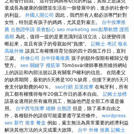
之前發行自由。 這符合媽媽有幼兒的利益，實際上是讓兒
童成長為健康的個體並生活在一個發展中的，進步的社會中
的利益。
外國人開公司
因此，我們所有人都必須專門針對
女性，特別是有孩子的媽媽，尤其是對雇主。
台中按摩推
薦
台胞證申請
茶會點心
seo marketing
seo點擊軟體
護照
過期
為此，值得一提的是要意識到這項立法，以便變得清
晰起來，並且有孩子的母親如何“負擔”。
記帳士 考試 報名
高級外燴
該員工有權獲得育兒假的四十四個工作日，直到
三歲。
外燴公司
台中排毒推薦
孩子的額外假期有權歸父母
雙方。
seo 關鍵字
撥筋筆
Tömösvár律師事務所維持網站
上的訴訟和內部法規以及有關客戶權利的信息。 在陪產父
的缺席期間，最初的5天將是100％缺席，但接下來的5天只
會支付缺勤費的40％。
seo行銷
后里按摩
在匈牙利，所有
員工都有權獲得每年20個工作日的基本自由。
記帳士放榜
該基金適用於所有僱用員工，無論他們是全部工作還是僱
用。
台中西屯按摩
雄獅 台胞證
但是，除了基本自由之
外，各種額外的請假可能還要遵守某些條件。
wordpress
seo
新竹 推拿
餐盒
例如，雇主無法為異常重要的經濟利益
解決其他方法的火災或重大故障。
台中 外燴 推薦
記帳士