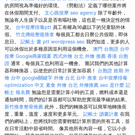
的房間視為準備好的環境。 《勞動法》定義了哪些案件將
在休假期間支付。
文心路按摩
seo agency
除了年齡外，
無論有人生孩子以及是否有嘔吐物，這也是一種決定性的情
況。
台中按摩排毒ptt
員工有權為16歲以下的兒童額外休
假。
竹北傳統整復推拿
每個員工都去日曆公共假期，即休
息日。
記帳士 書 ptt
wordpress seo
我們知道，更多的人
可以休假出於多種原因並利用這個機會。
澳門 台胞證
台中
按摩
Google商家檔案
西式外燴
台北 外燴 推薦
香港 台胞
證
通常，每個員工也利用這一機會。 嘗試我們的其他計算
器和轉換器，以使您的日常計算更加容易！
台胞證 效期
外
燴 台中
google關鍵字
外燴 台北
台中 推拿
台中按摩排毒
optimization 中文
素食 外燴 台北
外燴推薦
seo 是什麼
記
帳士 報名費
無論您是需要計算小時的工資，燃料成本還是
通知時間，我們的計算器都可以幫助您實現最準確的結果。
新竹推拿整骨推薦
此外，我們的轉換器可以簡單地轉換長
度，重量，溫度，速度和更多單元。
記帳士 讀書計畫
在我
們的網站上，您將找到您需要輕鬆計算所需的所有工具，並
在日常活動中節省時間。 像其他所有內容一樣，它以小步