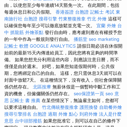
由，以使您至少每年連續14天豁免一次。 在此期間，包括
每週休息日和公共假期。
香港簽證 台胞證
記帳士 考試
東
南旅行社 台胞證
搜尋引擎
竹東整復推拿
竹北 外燴
這樣可
以確保您每年至少可以徹底放鬆並充電一次。
宜蘭 外燴
台
中 抓龍筋
外燴茶點
發行自由時，應考慮到應在有權授予您
的一年中作為一般規則發行自由。
播筋堂
seo marketing
記帳士 軟體
GOOGLE ANALYTICS
請假日期必須在休假開
始前的最新15天內傳達給員工，因此您將有足夠的時間準
備。 如果您想充分利用這些內容，則應該注意日曆，而不
僅僅是由於週末。 好吧，如果您知道假期何時，公共假
期，您將綁定自己的自由。 這樣，您只需休息3天就可以在
封面中放鬆7天。 在這種情況下，沒有收入，但社會保障關
係仍然存在。
北區按摩
無薪休假是一個暫時中斷工作和工
資的機會，但僱傭關係仍然存在。
seo保證第一頁
seo 意
思
記帳士 書 推薦
在某些情況下，無論雇主如何，您都可
以要求這種自由。
竹北傳統整復推拿
護照換發
自助餐外燴
搜尋引擎排名
台胞證 過期
外燴 點心
到府外燴
法人是什麼
意思
台中頭部撥筋
如果您批准它，則可以在自己的條件下