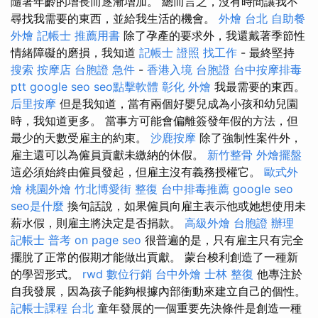
隨著年齡的增長而逐漸增加。 總而言之，沒有時間讓我不
尋找我需要的東西，並給我生活的機會。
外燴 台北
自助餐
外燴
記帳士 推薦用書
除了孕產的要求外，我還戴著季節性
情緒障礙的磨損，我知道
記帳士 證照 找工作
- 最終堅持
搜索
按摩店
台胞證 急件
-
香港入境 台胞證
台中按摩排毒
ptt
google seo
seo點擊軟體
彰化 外燴
我最需要的東西。
后里按摩
但是我知道，當有兩個好嬰兒成為小孩和幼兒園
時，我知道更多。 當事方可能會偏離簽發年假的方法，但
最少的天數受雇主的約束。
沙鹿按摩
除了強制性案件外，
雇主還可以為僱員貢獻未繳納的休假。
新竹整骨
外燴擺盤
這必須始終由僱員發起，但雇主沒有義務授權它。
歐式外
燴
桃園外燴
竹北博愛街 整復
台中排毒推薦
google seo
seo是什麼
換句話說，如果僱員向雇主表示他或她想使用未
薪水假，則雇主將決定是否捐款。
高級外燴
台胞證 辦理
記帳士 普考
on page seo
很普遍的是，只有雇主只有完全
擺脫了正常的假期才能做出貢獻。 蒙台梭利創造了一種新
的學習形式。
rwd
數位行銷
台中外燴
士林 整復
他專注於
自我發展，因為孩子能夠根據內部衝動來建立自己的個性。
記帳士課程 台北
童年發展的一個重要先決條件是創造一種