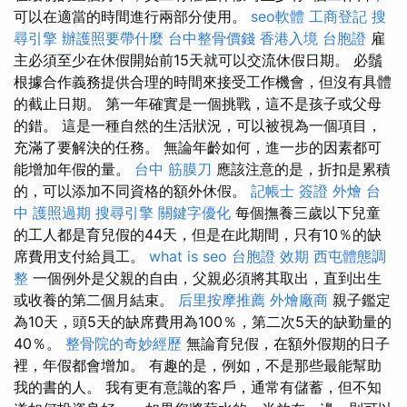
可以在適當的時間進行兩部分使用。
seo軟體
工商登記
搜
尋引擎
辦護照要帶什麼
台中整骨價錢
香港入境 台胞證
雇
主必須至少在休假開始前15天就可以交流休假日期。 必鬚
根據合作義務提供合理的時間來接受工作機會，但沒有具體
的截止日期。 第一年確實是一個挑戰，這不是孩子或父母
的錯。 這是一種自然的生活狀況，可以被視為一個項目，
充滿了要解決的任務。 無論年齡如何，進一步的因素都可
能增加年假的量。
台中 筋膜刀
應該注意的是，折扣是累積
的，可以添加不同資格的額外休假。
記帳士 簽證
外燴 台
中
護照過期
搜尋引擎
關鍵字優化
每個撫養三歲以下兒童
的工人都是育兒假的44天，但是在此期間，只有10％的缺
席費用支付給員工。
what is seo
台胞證 效期
西屯體態調
整
一個例外是父親的自由，父親必須將其取出，直到出生
或收養的第二個月結束。
后里按摩推薦
外燴廠商
親子鑑定
為10天，頭5天的缺席費用為100％，第二次5天的缺勤量的
40％。
整骨院的奇妙經歷
無論育兒假，在額外假期的日子
裡，年假都會增加。 有趣的是，例如，不是那些最能幫助
我的書的人。 我有更有意識的客戶，通常有儲蓄，但不知