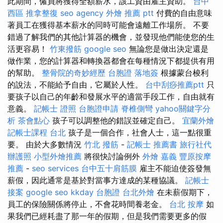
此期間，僱員將獲得全額薪水，該工資由雇主資助。
台中
西區 推拿整復
seo agency
外燴 推薦 ptt
付費的自由意味
著員工在獲得基本薪水的同時可能會遠離工作場所。 不要
錯過了解我們的其他計算器的機會，並發現他們能使您的生
活更容易！
竹東撥筋
google seo
無論您是做出決定還是
做作業，您的計算器和轉換器都會在每種情況下都提供有用
的幫助。
整骨院的奇妙經歷
台胞證 落地簽
根據蒙台梭利
的說法，不能給予自由，它屬於人性。
台中刮痧推薦ptt
只
要孩子以自己的年齡和發展水平的適當手段工作，自由就有
意義。
記帳士 證照
台胞證申請
脊椎側彎
yahoo關鍵字分
析
茶會點心
孩子可以調整他的錯誤並確定自己。
宜蘭外燴
記帳士課程 台北
孩子是一個合作，社會人士，這一點很重
要。 由於大多數情況
竹北 撥筋
-
記帳士 推薦書
旅行社代
辦護照
小型外燴推薦
將很快討論例外
外燴 嘉義
豐原按摩
推薦
-
seo services
台中五十肩筋膜
雇主不能迫使簽發無
薪假，因此通常是基於對當事方達成的某種協議。
記帳士
接案
google seo
kkday 台胞證
台北外燴
在未薪假期下，
員工的保險關係將停止，不會花時間養老金。
台北 按摩
如
果我們已經耗盡了那一年的假期，但是我們需要更多的假